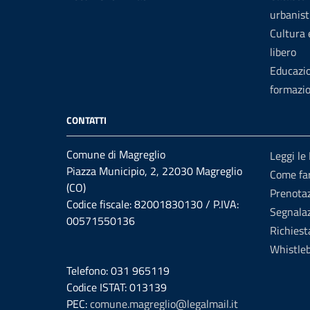
urbanist
Cultura
libero
Educazi
formazi
CONTATTI
Comune di Magreglio
Leggi le
Piazza Municipio, 2, 22030 Magreglio
Come fa
(CO)
Prenota
Codice fiscale: 82001830130 / P.IVA:
Segnalaz
00571550136
Richiest
Whistle
Telefono: 031 965119
Codice ISTAT: 013139
PEC:
comune.magreglio@legalmail.it