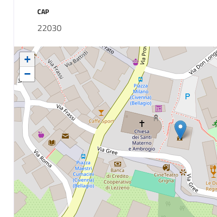
CAP
22030
+
−