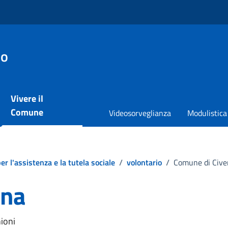
io
Vivere il
Comune
Videosorveglianza
Modulistica
er l'assistenza e la tutela sociale
/
volontario
/
Comune di Civ
nna
ioni