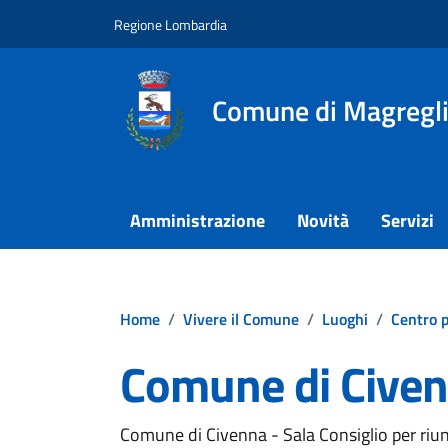
Vai ai contenuti
Vai al footer
Regione Lombardia
Comune di Magregl
Amministrazione
Novità
Servizi
Home
/
Vivere il Comune
/
Luoghi
/
Centro p
Comune di Cive
Comune di Civenna - Sala Consiglio per riun