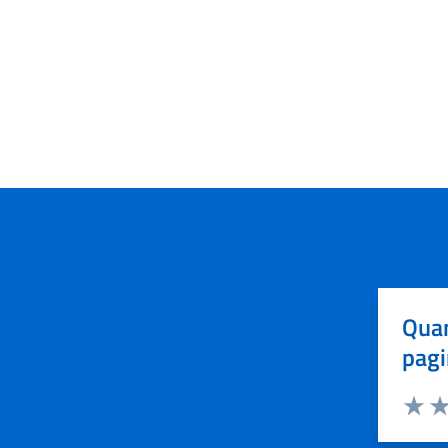
Quan
pagi
Valuta 
Val