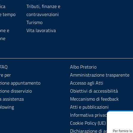
ica
Tributi, finanze e
 e tempo
contravvenzioni
Turismo
one e
Vita lavorativa
one
 FAQ
Albo Pretorio
re per
Amministrazione trasparente
zione appuntamento
Accesso agli Atti
ione disservizio
Obiettivi di accessibilità
a assistenza
Meccanismo di feedback
blowing
Atti e pubblicazioni
Informativa privacy
Cookie Policy (UE)
Dichiarazione di accessibilità
Per fornire l