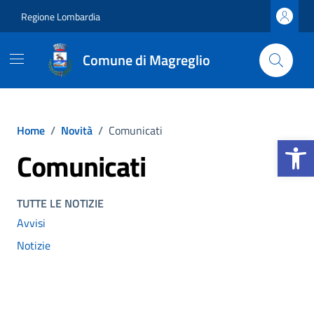
Vai ai contenuti
Vai al footer
Regione Lombardia
Comune di Magreglio
Home
/
Novità
/
Comunicati
Apri la b
Comunicati
TUTTE LE NOTIZIE
Avvisi
Notizie