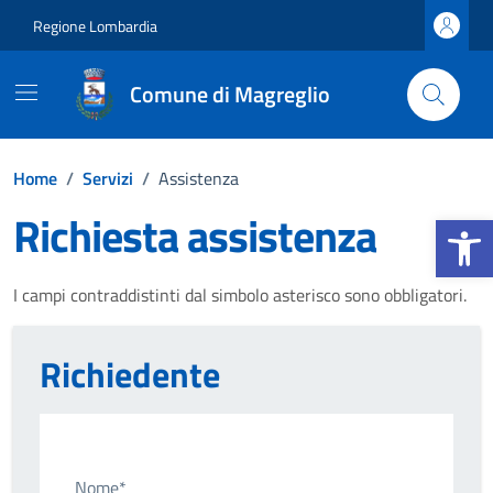
Vai ai contenuti
Vai al footer
Regione Lombardia
Comune di Magreglio
Home
/
Servizi
/
Assistenza
Richiesta assistenza
Apri la b
I campi contraddistinti dal simbolo asterisco sono obbligatori.
Richiedente
Nome*