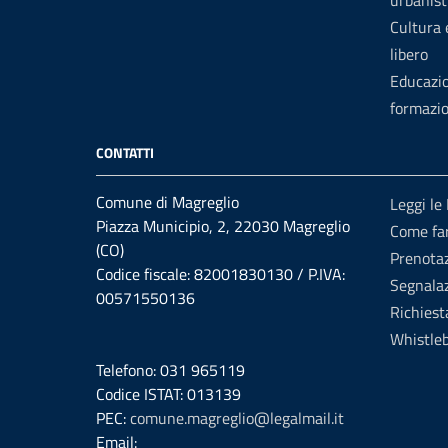
urbanist
Cultura
libero
Educazi
formazi
CONTATTI
Comune di Magreglio
Leggi le
Piazza Municipio, 2, 22030 Magreglio
Come fa
(CO)
Prenota
Codice fiscale: 82001830130 / P.IVA:
Segnalaz
00571550136
Richiest
Whistle
Telefono: 031 965119
Codice ISTAT: 013139
PEC:
comune.magreglio@legalmail.it
Email: