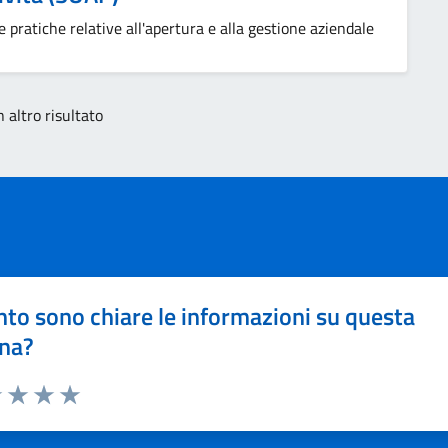
e pratiche relative all'apertura e alla gestione aziendale
 altro risultato
to sono chiare le informazioni su questa
na?
1 stelle su 5
uta 2 stelle su 5
Valuta 3 stelle su 5
Valuta 4 stelle su 5
Valuta 5 stelle su 5