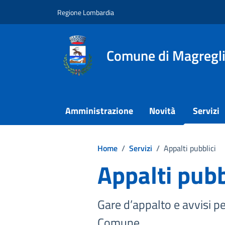
Vai ai contenuti
Vai al footer
Regione Lombardia
Comune di Magregl
Amministrazione
Novità
Servizi
Home
/
Servizi
/
Appalti pubblici
Appalti pubb
Gare d’appalto e avvisi per
Comune.