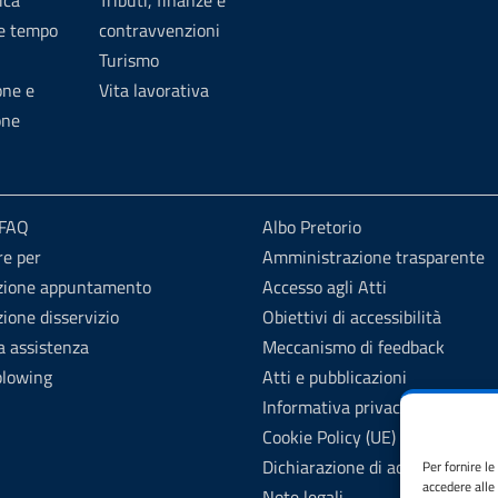
ica
Tributi, finanze e
 e tempo
contravvenzioni
Turismo
one e
Vita lavorativa
one
 FAQ
Albo Pretorio
re per
Amministrazione trasparente
zione appuntamento
Accesso agli Atti
ione disservizio
Obiettivi di accessibilità
a assistenza
Meccanismo di feedback
blowing
Atti e pubblicazioni
Informativa privacy
Cookie Policy (UE)
Dichiarazione di accessibilità
Per fornire l
accedere alle
Note legali