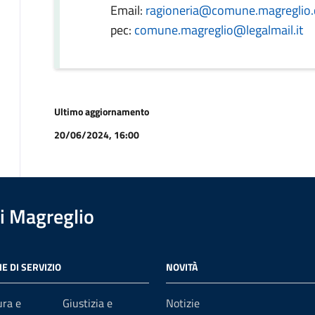
Email:
ragioneria@comune.magreglio.c
pec:
comune.magreglio@legalmail.it
Ultimo aggiornamento
20/06/2024, 16:00
i Magreglio
E DI SERVIZIO
NOVITÀ
ura e
Giustizia e
Notizie