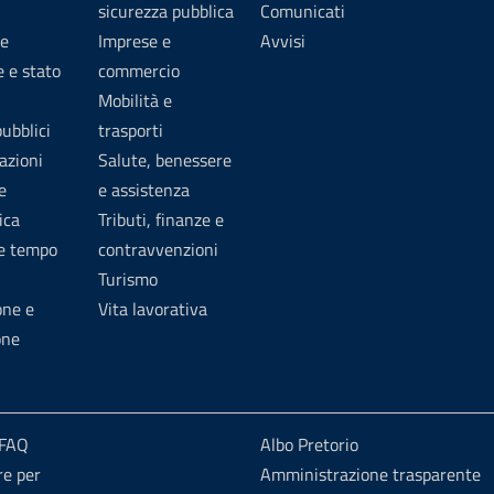
sicurezza pubblica
Comunicati
e
Imprese e
Avvisi
 e stato
commercio
Mobilità e
pubblici
trasporti
azioni
Salute, benessere
e
e assistenza
ica
Tributi, finanze e
 e tempo
contravvenzioni
Turismo
one e
Vita lavorativa
one
 FAQ
Albo Pretorio
re per
Amministrazione trasparente