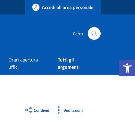
Accedi all'area personale
Cerca
Apri la b
Orari apertura
Tutti gli
uffici
argomenti
Condividi
Vedi azioni