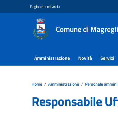
Vai ai contenuti
Vai al footer
Regione Lombardia
Comune di Magregl
Amministrazione
Novità
Servizi
Home
/
Amministrazione
/
Personale ammini
Responsabile Uff