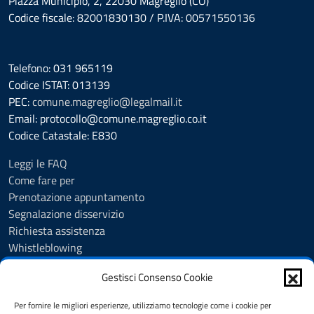
Piazza Municipio, 2, 22030 Magreglio (CO)
Codice fiscale: 82001830130 / P.IVA: 00571550136
Telefono: 031 965119
Codice ISTAT: 013139
PEC:
comune.magreglio@legalmail.it
Email: protocollo@comune.magreglio.co.it
Codice Catastale: E830
Leggi le FAQ
Come fare per
Prenotazione appuntamento
Segnalazione disservizio
Richiesta assistenza
Whistleblowing
Albo Pretorio
Gestisci Consenso Cookie
Amministrazione trasparente
Accesso agli Atti
Per fornire le migliori esperienze, utilizziamo tecnologie come i cookie per