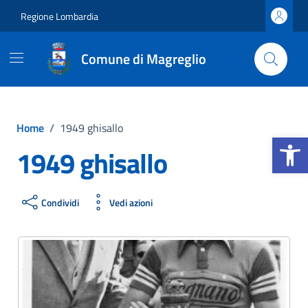
Vai ai contenuti
Vai al footer
Regione Lombardia
Comune di Magreglio
Home
/
1949 ghisallo
Apri la b
1949 ghisallo
Condividi
Vedi azioni