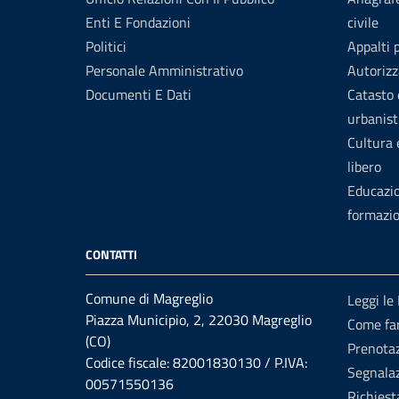
Enti E Fondazioni
civile
Politici
Appalti 
Personale Amministrativo
Autorizz
Documenti E Dati
Catasto 
urbanist
Cultura
libero
Educazi
formazi
CONTATTI
Comune di Magreglio
Leggi le
Piazza Municipio, 2, 22030 Magreglio
Come fa
(CO)
Prenota
Codice fiscale: 82001830130 / P.IVA:
Segnalaz
00571550136
Richiest