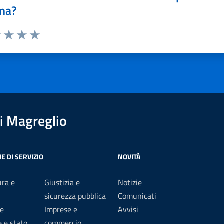
na?
1 stelle su 5
uta 2 stelle su 5
Valuta 3 stelle su 5
Valuta 4 stelle su 5
Valuta 5 stelle su 5
i Magreglio
E DI SERVIZIO
NOVITÀ
ura e
Giustizia e
Notizie
sicurezza pubblica
Comunicati
e
Imprese e
Avvisi
 e stato
commercio