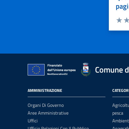
pagi
Valuta 
Val
Comune d
AMMINISTRAZIONE
CATEGORI
Organi Di Governo
Agricolt
Aree Amministrative
pesca
Uffici
Ambient
Ufficio Relazioni Con Il Pubblico
Anagrafe