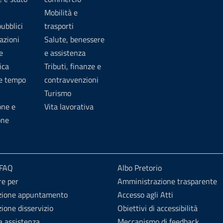
Mobilità e
pubblici
trasporti
azioni
Salute, benessere
e
e assistenza
ica
Tributi, finanze e
 e tempo
contravvenzioni
Turismo
one e
Vita lavorativa
one
 FAQ
Albo Pretorio
re per
Amministrazione trasparente
zione appuntamento
Accesso agli Atti
ione disservizio
Obiettivi di accessibilità
a assistenza
Meccanismo di feedback