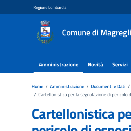
Vai ai contenuti
Vai al footer
Regione Lombardia
Comune di Magregl
Amministrazione
Novità
Servizi
Home
/
Amministrazione
/
Documenti e Dati
/
/
Cartellonistica per la segnalazione di pericolo 
Cartellonistica p
pericolo di espos