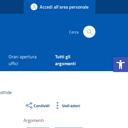
Accedi all'area personale
Cerca
Apri la b
Orari apertura
Tutti gli
uffici
argomenti
rottide
Condividi
Vedi azioni
Argomenti