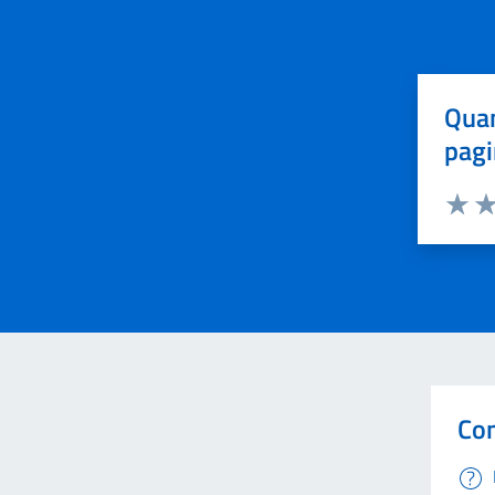
Quan
pagi
Valuta 
Val
Con