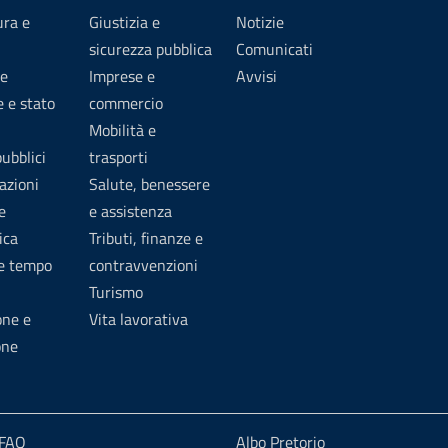
ura e
Giustizia e
Notizie
sicurezza pubblica
Comunicati
e
Imprese e
Avvisi
 e stato
commercio
Mobilità e
pubblici
trasporti
azioni
Salute, benessere
e
e assistenza
ica
Tributi, finanze e
 e tempo
contravvenzioni
Turismo
one e
Vita lavorativa
one
 FAQ
Albo Pretorio