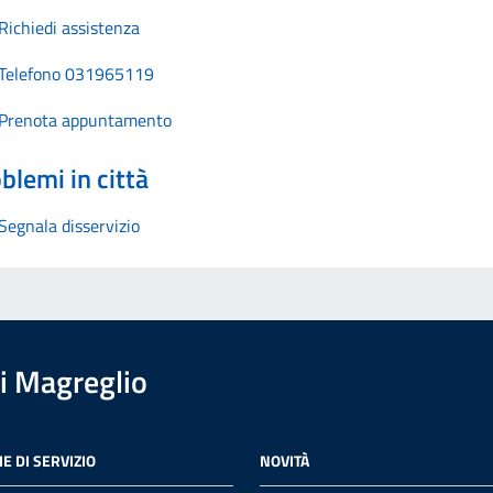
Richiedi assistenza
Telefono 031965119
Prenota appuntamento
blemi in città
Segnala disservizio
i Magreglio
E DI SERVIZIO
NOVITÀ