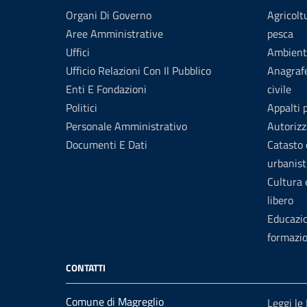
Organi Di Governo
Agricolt
Aree Amministrative
pesca
Uffici
Ambient
Ufficio Relazioni Con Il Pubblico
Anagrafe
Enti E Fondazioni
civile
Politici
Appalti 
Personale Amministrativo
Autorizz
Documenti E Dati
Catasto 
urbanist
Cultura
libero
Educazi
formazi
CONTATTI
Comune di Magreglio
Leggi le