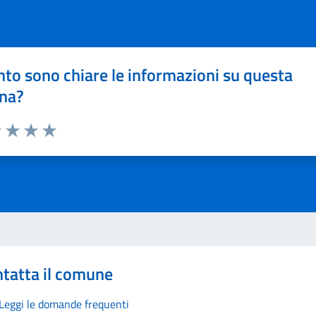
to sono chiare le informazioni su questa
na?
1 stelle su 5
uta 2 stelle su 5
Valuta 3 stelle su 5
Valuta 4 stelle su 5
Valuta 5 stelle su 5
tatta il comune
Leggi le domande frequenti