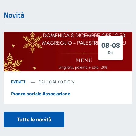
Novità
08-08
Dic
DAL 08 AL 08 DIC 24
EVENTI
Pranzo sociale Associazione
Tutte le novità