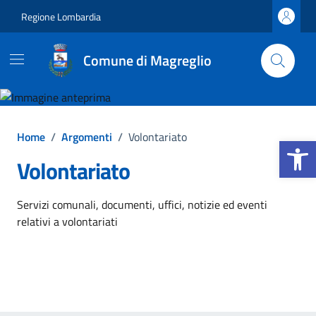
Vai ai contenuti
Vai al footer
Regione Lombardia
Comune di Magreglio
Home
/
Argomenti
/
Volontariato
Apri la b
Volontariato
Dettagli dell'argomento
Servizi comunali, documenti, uffici, notizie ed eventi
relativi a volontariati