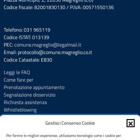
Codice fiscale: 82001830130 / P.IVA: 00571550136
Telefono: 031 965119
Codice ISTAT: 013139
PEC:
comune.magreglio@legalmail.it
Email: protocollo@comune.magreglio.co.it
Codice Catastale: E830
Leggi le FAQ
Come fare per
Prenotazione appuntamento
Segnalazione disservizio
Richiesta assistenza
Whistleblowing
Albo Pretorio
Gestisci Consenso Cookie
Amministrazione trasparente
Accesso agli Atti
Per fornire le migliori esperienze, utilizziamo tecnologie come i cookie per
Obiettivi di accessibilità