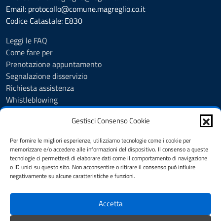
Email: protocollo@comune.magreglio.co.it
Codice Catastale: E830
Leggi le FAQ
Come fare per
Prenotazione appuntamento
Segnalazione disservizio
Richiesta assistenza
Whistleblowing
Albo Pretorio
Gestisci Consenso Cookie
Amministrazione trasparente
Accesso agli Atti
Per fornire le migliori esperienze, utilizziamo tecnologie come i cookie per
Obiettivi di accessibilità
memorizzare e/o accedere alle informazioni del dispositivo. Il consenso a queste
Meccanismo di feedback
tecnologie ci permetterà di elaborare dati come il comportamento di navigazione
o ID unici su questo sito. Non acconsentire o ritirare il consenso può influire
Atti e pubblicazioni
negativamente su alcune caratteristiche e funzioni.
Informativa privacy
Cookie Policy (UE)
Accetta
Dichiarazione di accessibilità
Note legali