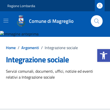
Vai ai contenuti
Vai al footer
Regione Lombardia
Comune di Magreglio
Home
/
Argomenti
/
Integrazione sociale
Apri la b
Integrazione sociale
Dettagli dell'argomento
Servizi comunali, documenti, uffici, notizie ed eventi
relativi a Integrazione sociale