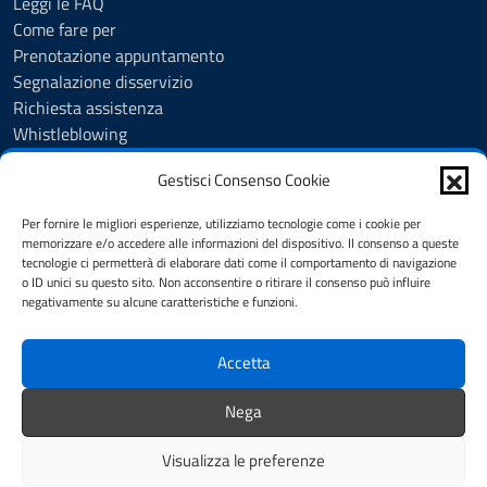
Leggi le FAQ
Come fare per
Prenotazione appuntamento
Segnalazione disservizio
Richiesta assistenza
Whistleblowing
Albo Pretorio
Gestisci Consenso Cookie
Amministrazione trasparente
Accesso agli Atti
Per fornire le migliori esperienze, utilizziamo tecnologie come i cookie per
Obiettivi di accessibilità
memorizzare e/o accedere alle informazioni del dispositivo. Il consenso a queste
Meccanismo di feedback
tecnologie ci permetterà di elaborare dati come il comportamento di navigazione
o ID unici su questo sito. Non acconsentire o ritirare il consenso può influire
Atti e pubblicazioni
negativamente su alcune caratteristiche e funzioni.
Informativa privacy
Cookie Policy (UE)
Accetta
Dichiarazione di accessibilità
Note legali
Nega
Feedback
Visualizza le preferenze