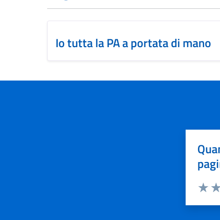
Io tutta la PA a portata di mano
Quan
pagi
Valuta 
Val