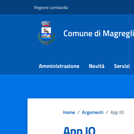
Vai ai contenuti
Vai al footer
Regione Lombardia
Comune di Magregl
Amministrazione
Novità
Servizi
Home
/
Argomenti
/
App IO
App IO