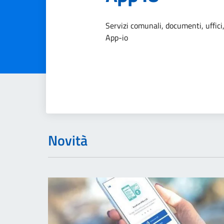
Dettagli dell
Servizi comunali, documenti, uffici, 
App-io
Novità