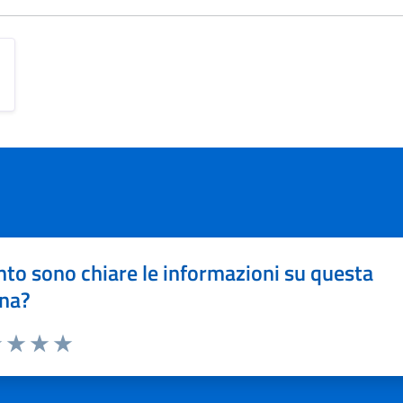
to sono chiare le informazioni su questa
na?
1 stelle su 5
uta 2 stelle su 5
Valuta 3 stelle su 5
Valuta 4 stelle su 5
Valuta 5 stelle su 5