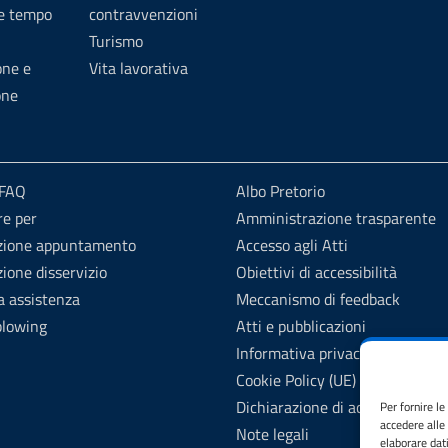
 e tempo
contravvenzioni
Turismo
one e
Vita lavorativa
one
 FAQ
Albo Pretorio
re per
Amministrazione trasparente
zione appuntamento
Accesso agli Atti
ione disservizio
Obiettivi di accessibilità
a assistenza
Meccanismo di feedback
blowing
Atti e pubblicazioni
Informativa privacy
Cookie Policy (UE)
Dichiarazione di accessibilità
Per fornire l
accedere alle
Note legali
elaborare dat