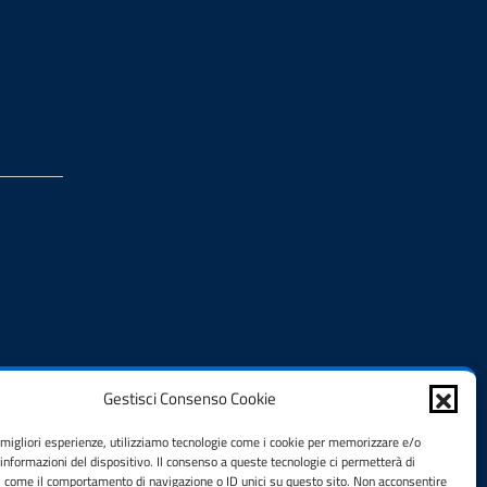
Gestisci Consenso Cookie
e migliori esperienze, utilizziamo tecnologie come i cookie per memorizzare e/o
 informazioni del dispositivo. Il consenso a queste tecnologie ci permetterà di
i come il comportamento di navigazione o ID unici su questo sito. Non acconsentire