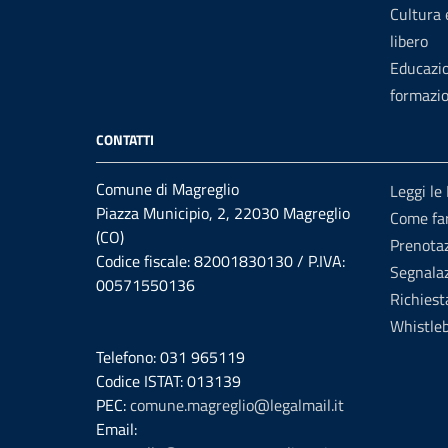
Cultura
libero
Educazi
formazi
CONTATTI
Comune di Magreglio
Leggi le
Piazza Municipio, 2, 22030 Magreglio
Come fa
(CO)
Prenota
Codice fiscale: 82001830130 / P.IVA:
Segnalaz
00571550136
Richiest
Whistle
Telefono: 031 965119
Codice ISTAT: 013139
PEC:
comune.magreglio@legalmail.it
Email: