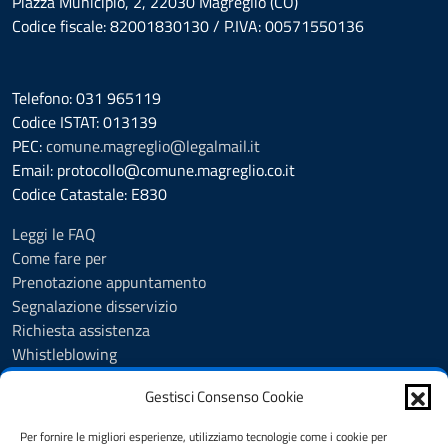
Piazza Municipio, 2, 22030 Magreglio (CO)
Codice fiscale: 82001830130 / P.IVA: 00571550136
Telefono: 031 965119
Codice ISTAT: 013139
PEC:
comune.magreglio@legalmail.it
Email: protocollo@comune.magreglio.co.it
Codice Catastale: E830
Leggi le FAQ
Come fare per
Prenotazione appuntamento
Segnalazione disservizio
Richiesta assistenza
Whistleblowing
Albo Pretorio
Gestisci Consenso Cookie
Amministrazione trasparente
Accesso agli Atti
Per fornire le migliori esperienze, utilizziamo tecnologie come i cookie per