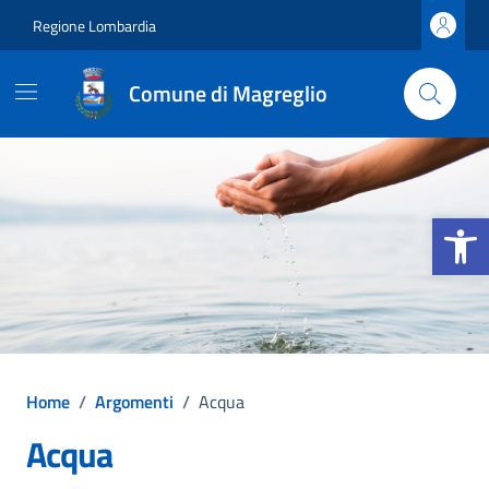
Vai ai contenuti
Vai al footer
Regione Lombardia
Comune di Magreglio
Apri la b
Home
/
Argomenti
/
Acqua
Acqua